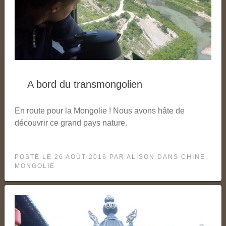
A bord du transmongolien
En route pour la Mongolie ! Nous avons hâte de
découvrir ce grand pays nature.
POSTÉ LE
26 AOÛT 2016
PAR
ALISON
DANS
CHINE
,
MONGOLIE