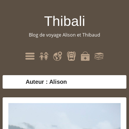
Thibali
Blog de voyage Alison et Thibaud
Qui
Itinéraire
Matériel
Santé
Bibliographie
Menu
sommes-
nous
?
Auteur :
Alison