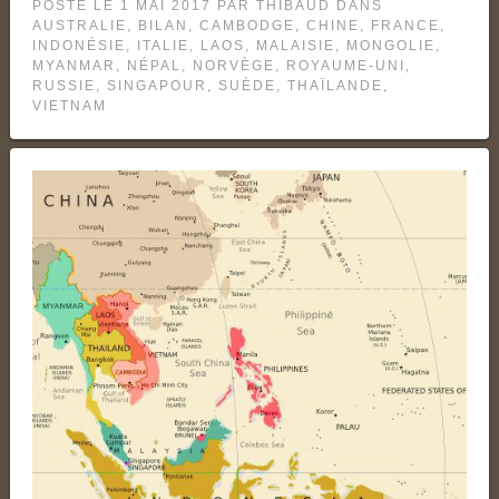
POSTÉ LE
1 MAI 2017
PAR
THIBAUD
DANS
AUSTRALIE
,
BILAN
,
CAMBODGE
,
CHINE
,
FRANCE
,
INDONÉSIE
,
ITALIE
,
LAOS
,
MALAISIE
,
MONGOLIE
,
MYANMAR
,
NÉPAL
,
NORVÈGE
,
ROYAUME-UNI
,
RUSSIE
,
SINGAPOUR
,
SUÈDE
,
THAÏLANDE
,
VIETNAM