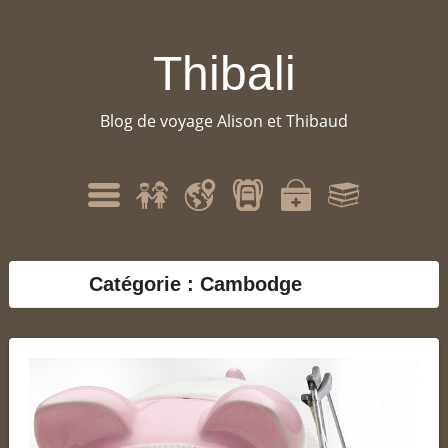
Thibali
Blog de voyage Alison et Thibaud
Qui
Itinéraire
Matériel
Santé
Bibliographie
Menu
sommes-
nous
?
Catégorie : Cambodge