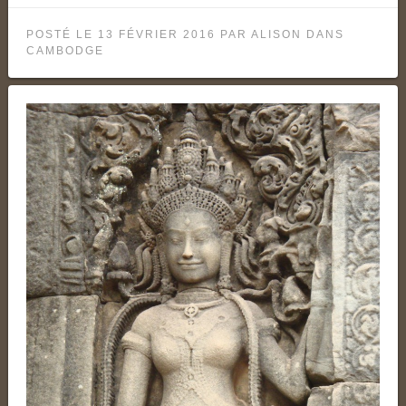
POSTÉ LE
13 FÉVRIER 2016
PAR
ALISON
DANS
CAMBODGE