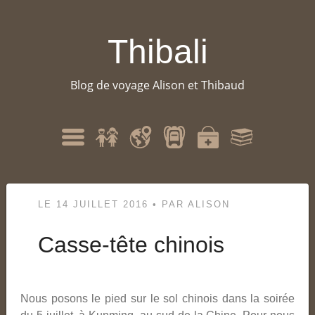
Thibali
Blog de voyage Alison et Thibaud
Qui
Itinéraire
Matériel
Santé
Bibliographie
Menu
sommes-
nous
?
LE
14 JUILLET 2016
•
PAR
ALISON
Casse-tête chinois
Nous posons le pied sur le sol chinois dans la soirée