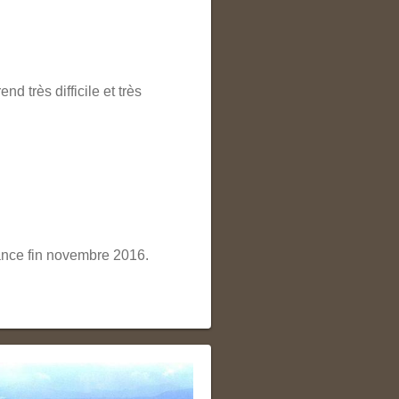
d très difficile et très
rance fin novembre 2016.