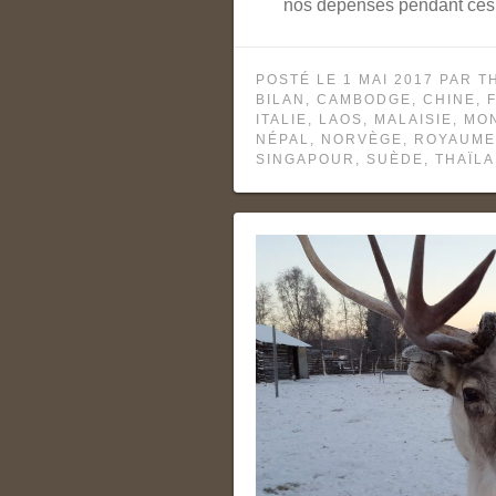
nos dépenses pendant ces
POSTÉ LE
1 MAI 2017
PAR
T
BILAN
,
CAMBODGE
,
CHINE
,
ITALIE
,
LAOS
,
MALAISIE
,
MO
NÉPAL
,
NORVÈGE
,
ROYAUME
SINGAPOUR
,
SUÈDE
,
THAÏL