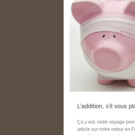
L’addition, s’il vous pla
Ça y est, notre voyage pren
article sur notre retour en 