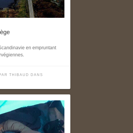
vège
Scandinavie en empruntant
rvégiennes.
PAR
THIBAUD
DANS