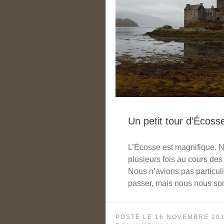
Un petit tour d’Écoss
L’Écosse est magnifique. 
plusieurs fois au cours de
Nous n’avions pas particul
passer, mais nous nous so
POSTÉ LE
16 NOVEMBRE 20