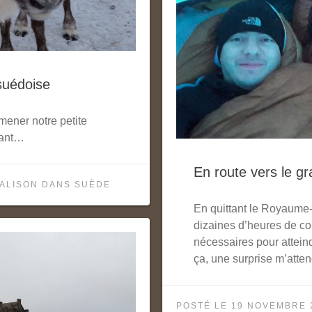
suédoise
ener notre petite
tant…
En route vers le g
ALISON
DANS
SUÈDE
En quittant le Royaume
dizaines d’heures de co
nécessaires pour atteind
ça, une surprise m’atten
POSTÉ LE
19 NOVEMBRE 