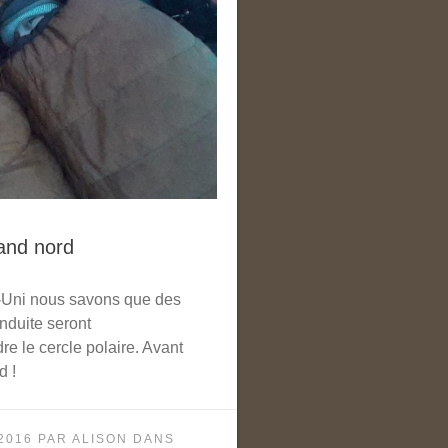
rand nord
-Uni nous savons que des
nduite seront
re le cercle polaire. Avant
d !
2016
PAR
ALISON
DANS