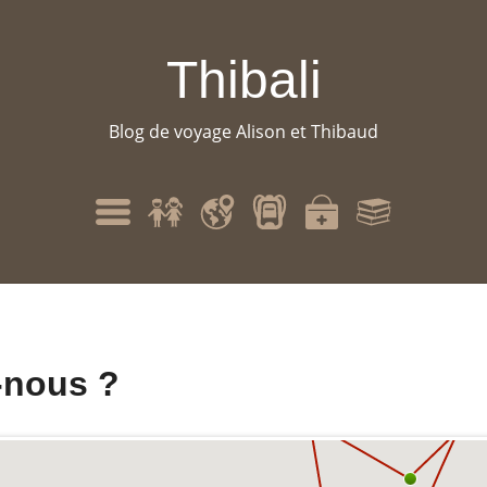
Thibali
Blog de voyage Alison et Thibaud
Qui
Itinéraire
Matériel
Santé
Bibliographie
Menu
sommes-
nous
?
nous ?