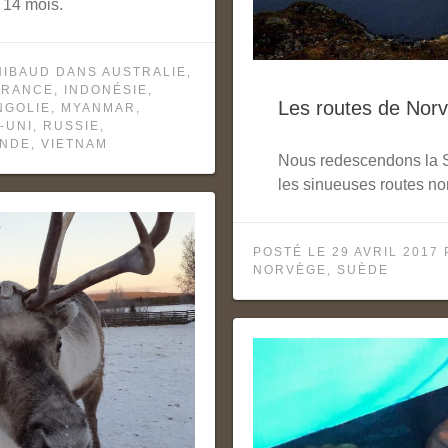
 14 mois.
HIBAUD
DANS
AUSTRALIE
,
FRANCE
,
INDONÉSIE
,
Les routes de Nor
NGOLIE
,
MYANMAR
,
-UNI
,
RUSSIE
,
ANDE
,
VIETNAM
Nous redescendons la 
les sinueuses routes no
POSTÉ LE
29 AVRIL 2017
NORVÈGE
,
SUÈDE