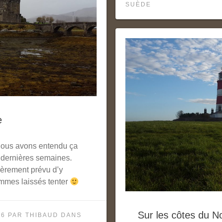
SUÈDE
e
Nous avons entendu ça
s dernières semaines.
ièrement prévu d’y
mmes laissés tenter
Sur les côtes du No
16
PAR
THIBAUD
DANS