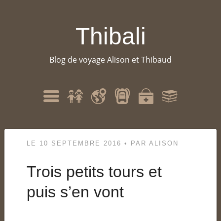
Thibali
Blog de voyage Alison et Thibaud
Qui
Itinéraire
Matériel
Santé
Bibliographie
Menu
sommes-
nous
?
LE
10 SEPTEMBRE 2016
•
PAR
ALISON
Trois petits tours et
puis s’en vont