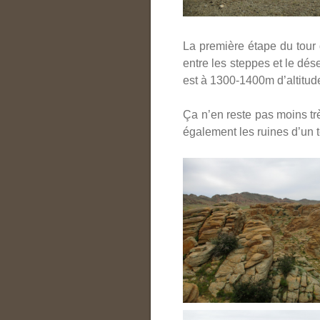
La première étape du tour 
entre les steppes et le dé
est à 1300-1400m d’altitude
Ça n’en reste pas moins trè
également les ruines d’un 