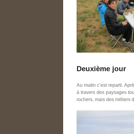
Deuxième jour
Au matin c’est reparti. Apr
à travers des paysages tou
rochers, mais des milliers d