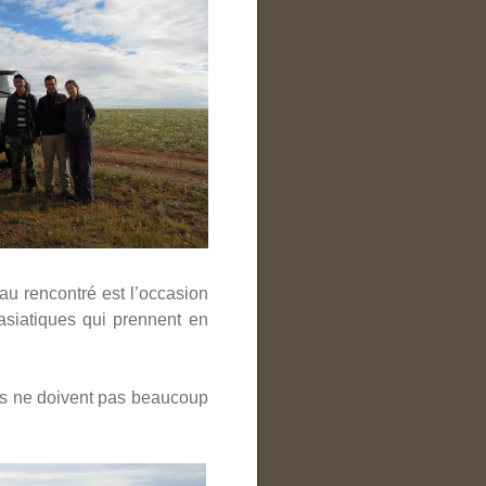
au rencontré est l’occasion
asiatiques qui prennent en
ils ne doivent pas beaucoup