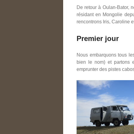
De retour à Oulan-Bator, n
résidant en Mongolie depu
rencontrons Iris, Caroline
Premier jour
Nous embarquons tous les 
bien le nom) et partons 
emprunter des pistes cabo