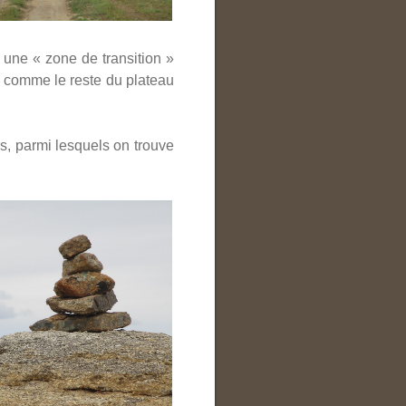
 une « zone de transition »
s comme le reste du plateau
rs, parmi lesquels on trouve