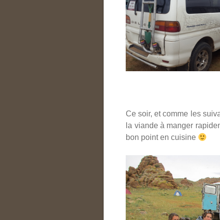
Ce soir, et comme les sui
la viande à manger rapideme
bon point en cuisine