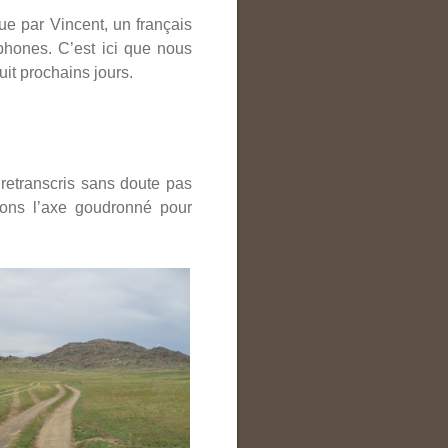
ue par Vincent, un français
phones. C’est ici que nous
it prochains jours.
retranscris sans doute pas
tons l’axe goudronné pour