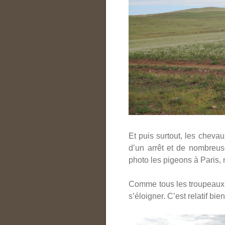
Et puis surtout, les cheva
d’un arrêt et de nombreus
photo les pigeons à Paris,
Comme tous les troupeaux, 
s’éloigner. C’est relatif bi