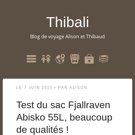
Thibali
Blog de voyage Alison et Thibaud
Qui
Itinéraire
Matériel
Santé
Bibliographie
Menu
sommes-
nous
?
LE
7 JUIN 2015
•
PAR
ALISON
Test du sac Fjallraven
Abisko 55L, beaucoup
de qualités !