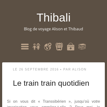
Thibali
Blog de voyage Alison et Thibaud
Qui
Itinéraire
Matériel
Santé
Bibliographie
Menu
sommes-
nous
?
LE
26 SEPTEMBRE 2016
•
PAR
ALISON
Le train train quotidien
Si on vous dit « Transsibérien », jusqu’où votre