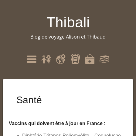
Thibali
Blog de voyage Alison et Thibaud
Qui
Itinéraire
Matériel
Santé
Bibliographie
Menu
sommes-
nous
?
Santé
Vaccins qui doivent être à jour en France :
Diphtérie-Tétanos-Poliomyélite – Coqueluche