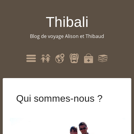
Thibali
Blog de voyage Alison et Thibaud
Qui
Itinéraire
Matériel
Santé
Bibliographie
Menu
sommes-
nous
?
Qui sommes-nous ?