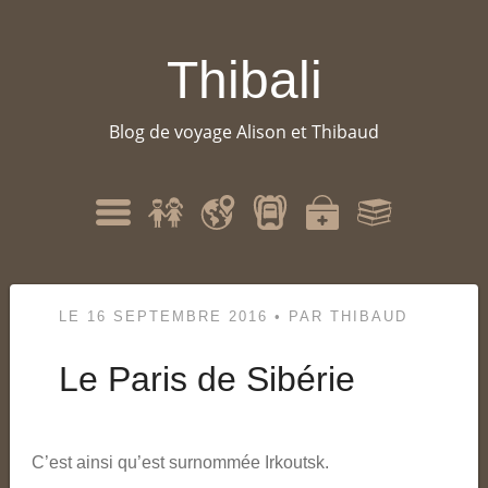
Thibali
Blog de voyage Alison et Thibaud
Qui
Itinéraire
Matériel
Santé
Bibliographie
Menu
sommes-
nous
?
LE
16 SEPTEMBRE 2016
•
PAR
THIBAUD
Le Paris de Sibérie
C’est ainsi qu’est surnommée Irkoutsk.